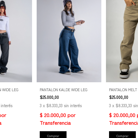
 WIDE LEG
PANTALON KALDE WIDE LEG
PANTALON MELT
$25.000,00
$25.000,00
 interés
3
x
$8.333,33
sin interés
3
x
$8.333,33
sin
Comprar
Comprar