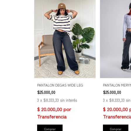
PANTALON DEGAS WIDE LEG
PANTALON MERYN
$25.000,00
$25.000,00
3
x
$8.333,33
sin interés
3
x
$8.333,33
sin
Comprar
Comprar