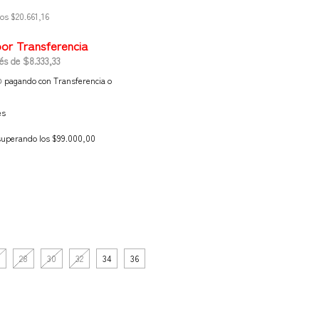
tos
$20.661,16
rés de
$8.333,33
o
pagando con Transferencia o
es
superando los
$99.000,00
28
30
32
34
36