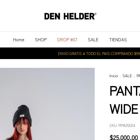
Home
SHOP
DROP #07
SALE
TIENDAS
ENVIO GRATIS A TODO EL PAIS COMPRANDO $99.000
Inicio
.
SALE
.
P
PANT
WIDE
SKU:
MPA25504
$25.000,00