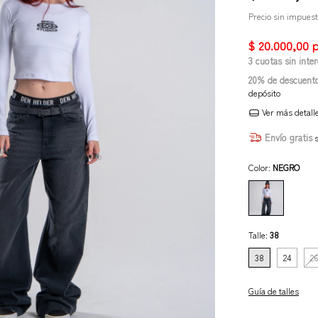
Precio sin impues
3
cuotas sin inte
20% de descuent
depósito
Ver más detall
Envío gratis
Color:
NEGRO
Talle:
38
38
24
26
Guía de talles