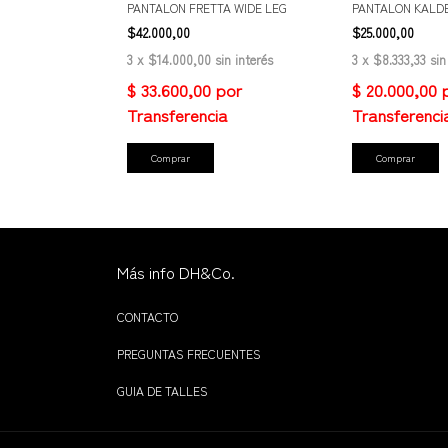
PANTALON FRETTA WIDE LEG
PANTALON KALDE
$42.000,00
$25.000,00
3
x
$14.000,00
sin interés
3
x
$8.333,33
sin
Comprar
Comprar
Más info DH&Co.
CONTACTO
PREGUNTAS FRECUENTES
GUIA DE TALLES