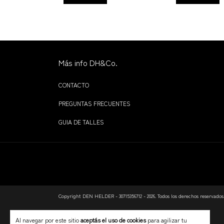
Más info DH&Co.
CONTACTO
PREGUNTAS FRECUENTES
GUIA DE TALLES
Copyright DEN HELDER - 30715356712 - 2026. Todos los derechos reservados
Al navegar por este sitio
aceptás el uso de cookies
para agilizar tu