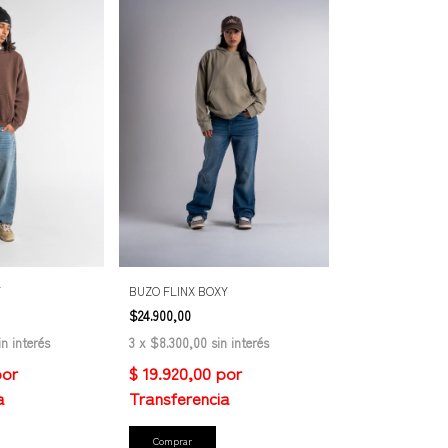
Y
BUZO FLINX BOXY
$24.900,00
in interés
3
x
$8.300,00
sin interés
Comprar