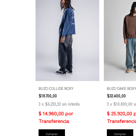
BUZO COLLIDE BOXY
BUZO DAKE BOX
$18.700,00
$32.400,00
3
x
$6.233,33
sin interés
3
x
$10.800,00
s
Comprar
Comprar