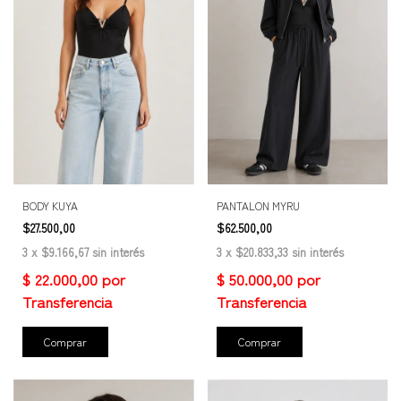
BODY KUYA
PANTALON MYRU
$27.500,00
$62.500,00
3
x
$9.166,67
sin interés
3
x
$20.833,33
sin interés
Comprar
Comprar