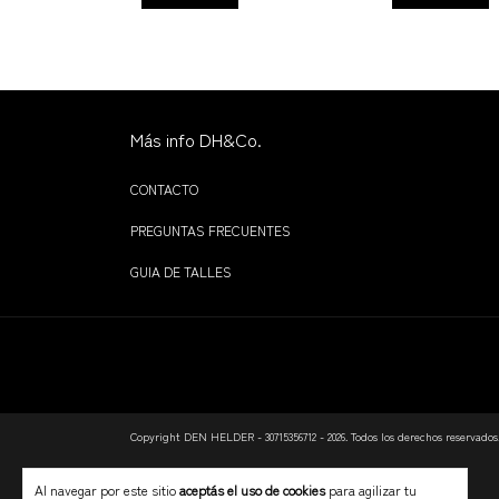
Más info DH&Co.
CONTACTO
PREGUNTAS FRECUENTES
GUIA DE TALLES
Copyright DEN HELDER - 30715356712 - 2026. Todos los derechos reservados
Al navegar por este sitio
aceptás el uso de cookies
para agilizar tu