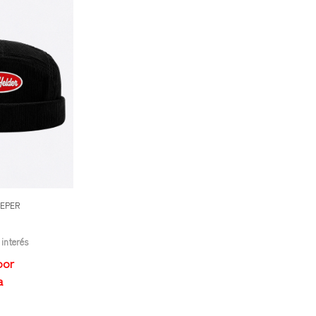
KEPER
 interés