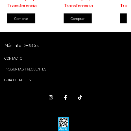
Comprar
Comprar
Co
Más info DH&Co.
CONTACTO
PREGUNTAS FRECUENTES
GUIA DE TALLES