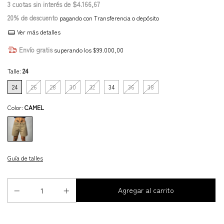
3
cuotas sin interés de
$4.166,67
20% de descuento
pagando con Transferencia o depósito
Ver más detalles
Envío gratis
superando los
$99.000,00
Talle:
24
24
26
28
30
32
34
36
38
Color:
CAMEL
Guía de talles