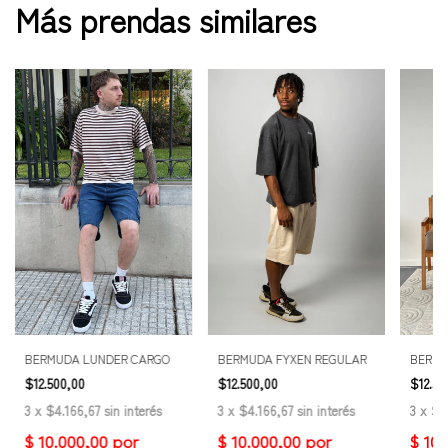
Más prendas similares
BERMUDA LUNDER CARGO
BERMUDA FYXEN REGULAR
BERMU
$12.500,00
$12.500,00
$12.50
3
x
$4.166,67
sin interés
3
x
$4.166,67
sin interés
3
x
$4