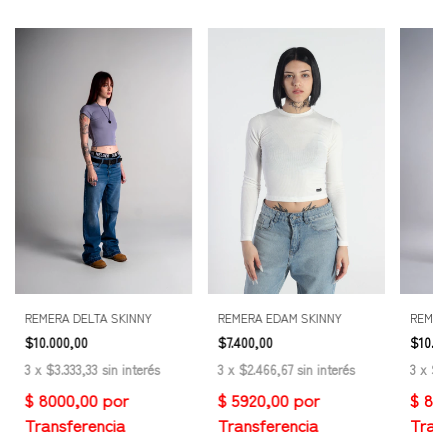
REMERA EDAM SKINNY
REMERA DELTA SKINNY
REMER
$7.400,00
$10.000,00
$10.00
3
x
$2.466,67
sin interés
3
x
$3.333,33
sin interés
3
x
$3