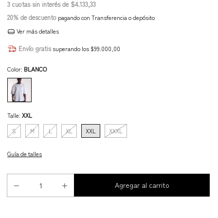
3
cuotas sin interés de
$4.133,33
20% de descuento
pagando con Transferencia o depósito
Ver más detalles
Envío gratis
superando los
$99.000,00
Color:
BLANCO
Talle:
XXL
S
M
L
XL
XXL
XXXL
Guía de talles