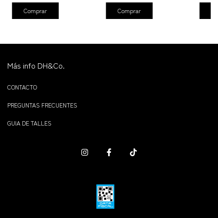
Comprar
Comprar
Co
Más info DH&Co.
CONTACTO
PREGUNTAS FRECUENTES
GUIA DE TALLES