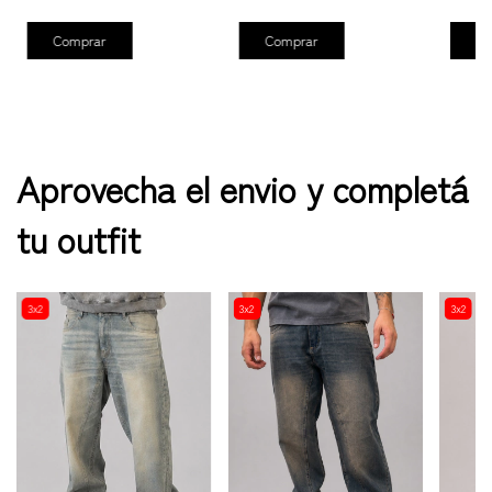
Comprar
Comprar
Co
Aprovecha el envio y completá
tu outfit
3x2
3x2
3x2