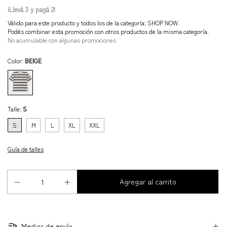
¡Llevá 3 y pagá 2!
Válido para este producto y todos los de la categoría: SHOP NOW.
Podés combinar esta promoción con otros productos de la misma categoría.
No acumulable con algunas promociones
Color:
BEIGE
Talle:
S
S
M
L
XL
XXL
Guía de talles
Medios de envío