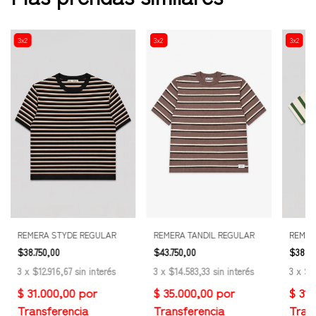
3x2
3x2
3x2
REMERA STYDE REGULAR
REMERA TANDIL REGULAR
REMER
$38.750,00
$43.750,00
$38.75
3
x
$12.916,67
sin interés
3
x
$14.583,33
sin interés
3
x
$12