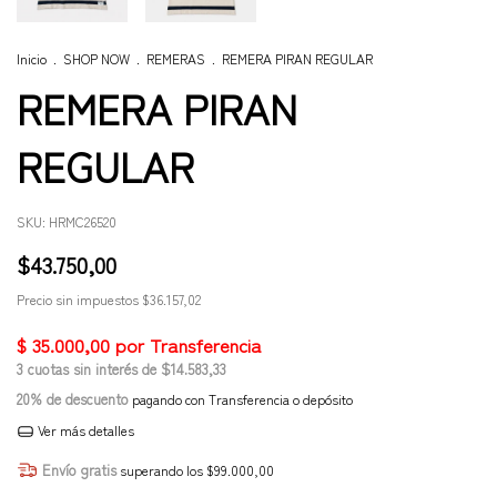
Inicio
.
SHOP NOW
.
REMERAS
.
REMERA PIRAN REGULAR
REMERA PIRAN
REGULAR
SKU:
HRMC26520
$43.750,00
Precio sin impuestos
$36.157,02
3
cuotas sin interés de
$14.583,33
20% de descuento
pagando con Transferencia o depósito
Ver más detalles
Envío gratis
superando los
$99.000,00