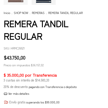
Inicio
.
SHOP NOW
.
REMERAS
.
REMERA TANDIL REGULAR
REMERA TANDIL
REGULAR
SKU:
HRMC26521
$43.750,00
Precio sin impuestos
$36.157,02
3
cuotas sin interés de
$14.583,33
20% de descuento
pagando con Transferencia o depósito
Ver más detalles
Envío gratis
superando los
$99.000,00