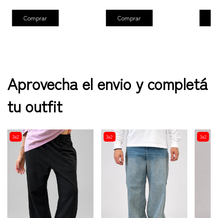
Comprar
Comprar
Co
Aprovecha el envio y completá
tu outfit
3x2
3x2
3x2