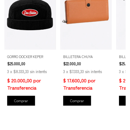
GORRO DOCKER KEPER
BILLETERA CHUYA
BILLE
$25.000,00
$22.000,00
$25.00
3
x
$8.333,33
sin interés
3
x
$7.333,33
sin interés
3
x
$8
Comprar
Comprar
Co