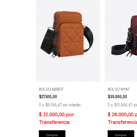
BOLSO ABBOT
BOLSO WYAT
$27.500,00
$35.000,00
3
x
$9.166,67
sin interés
3
x
$11.666,67
si
Comprar
Comprar