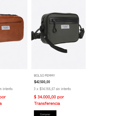
BOLSO PEMMY
$42.500,00
in interés
3
x
$14.166,67
sin interés
Comprar