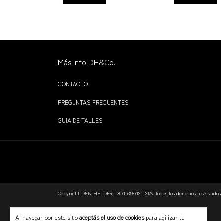
Más info DH&Co.
CONTACTO
PREGUNTAS FRECUENTES
GUIA DE TALLES
Copyright DEN HELDER - 30715356712 - 2026. Todos los derechos reservados
Al navegar por este sitio
aceptás el uso de cookies
para agilizar tu