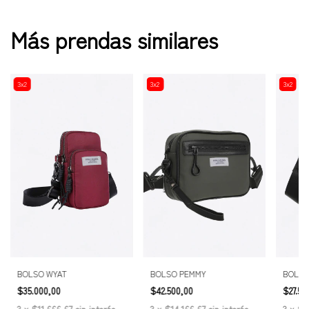
Más prendas similares
3x2
3x2
3x2
BOLSO WYAT
BOLSO PEMMY
BOLSO
$35.000,00
$42.500,00
$27.50