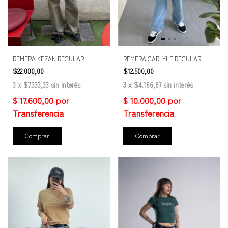
REMERA KEZAN REGULAR
REMERA CARLYLE REGULAR
$22.000,00
$12.500,00
3
x
$7.333,33
sin interés
3
x
$4.166,67
sin interés
Comprar
Comprar