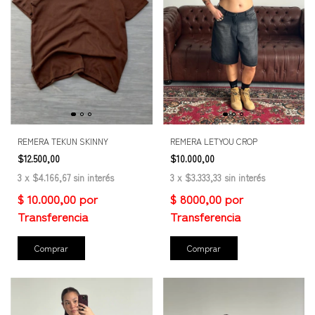
REMERA TEKUN SKINNY
REMERA LETYOU CROP
$12.500,00
$10.000,00
3
x
$4.166,67
sin interés
3
x
$3.333,33
sin interés
Comprar
Comprar