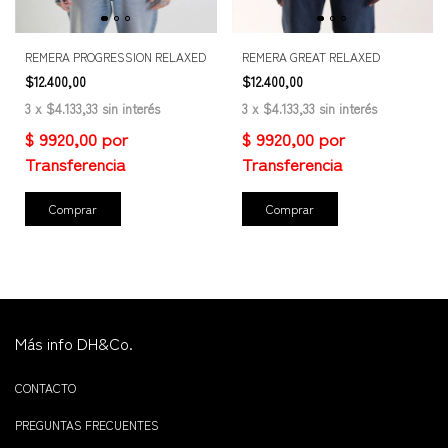
REMERA PROGRESSION RELAXED
REMERA GREAT RELAXED
$12.400,00
$12.400,00
3
x
$4.133,33
sin interés
3
x
$4.133,33
sin interés
Comprar
Comprar
Más info DH&Co.
CONTACTO
PREGUNTAS FRECUENTES