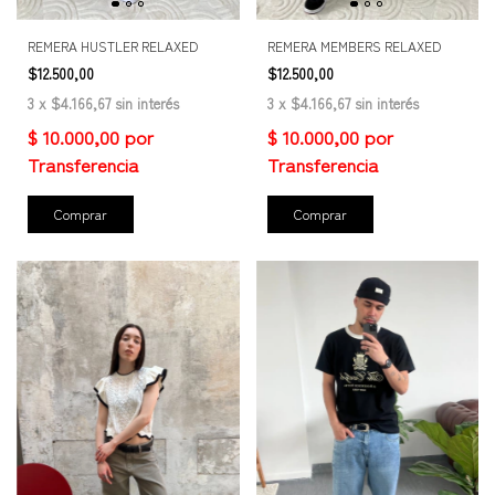
REMERA HUSTLER RELAXED
REMERA MEMBERS RELAXED
$12.500,00
$12.500,00
3
x
$4.166,67
sin interés
3
x
$4.166,67
sin interés
Comprar
Comprar