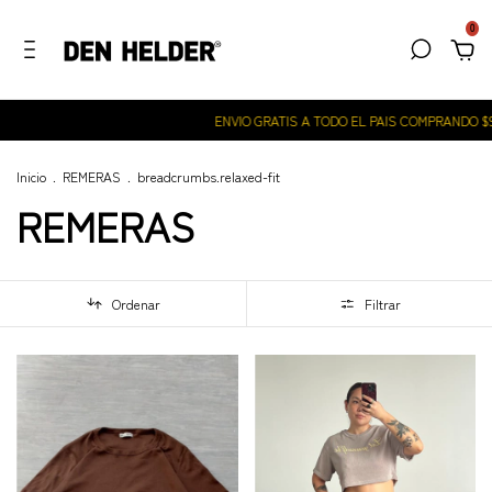
0
ENVIO GRATIS A TODO EL PAIS COMPRANDO $99.000
Inicio
.
REMERAS
.
breadcrumbs.relaxed-fit
REMERAS
Ordenar
Filtrar