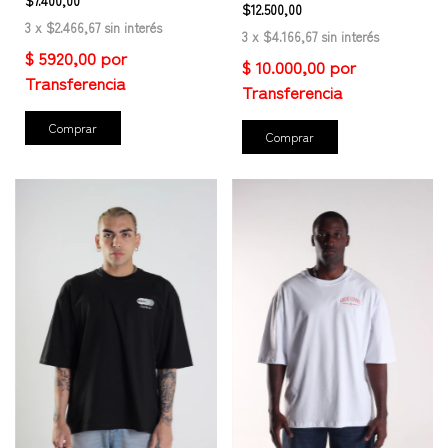
$7.400,00
$12.500,00
3
x
$2.466,67
sin interés
3
x
$4.166,67
sin interés
Comprar
Comprar