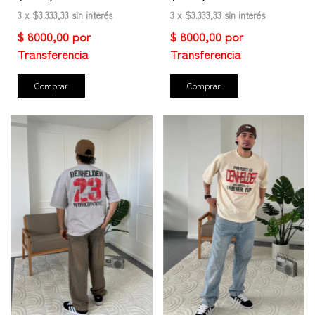
3
x
$3.333,33
sin interés
3
x
$3.333,33
sin interés
Comprar
Comprar