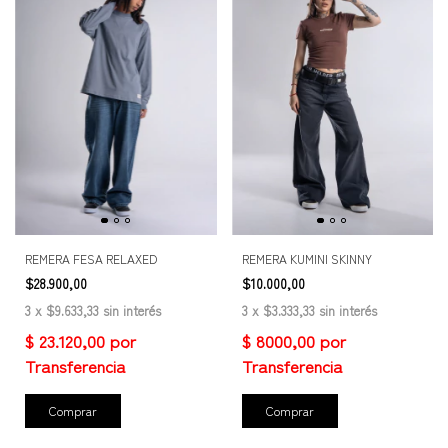
REMERA FESA RELAXED
REMERA KUMINI SKINNY
$28.900,00
$10.000,00
3
x
$9.633,33
sin interés
3
x
$3.333,33
sin interés
Comprar
Comprar