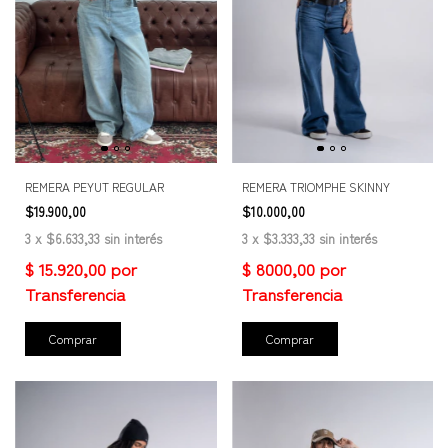
REMERA PEYUT REGULAR
REMERA TRIOMPHE SKINNY
$19.900,00
$10.000,00
3
x
$6.633,33
sin interés
3
x
$3.333,33
sin interés
Comprar
Comprar