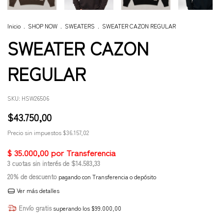
Inicio
.
SHOP NOW
.
SWEATERS
.
SWEATER CAZON REGULAR
SWEATER CAZON
REGULAR
SKU:
HSW26506
$43.750,00
Precio sin impuestos
$36.157,02
3
cuotas sin interés de
$14.583,33
20% de descuento
pagando con Transferencia o depósito
Ver más detalles
Envío gratis
superando los
$99.000,00