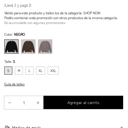
¡Llevá 3 y pagá 2!
Válido para este producto y todos los de la categoría: SHOP NOW.
Podés combinar esta promoción con otros productos de la misma categoría.
No acumulable con algunas promociones
Color:
NEGRO
Talle:
S
S
M
L
XL
XXL
Guía de talles
Medios de envío