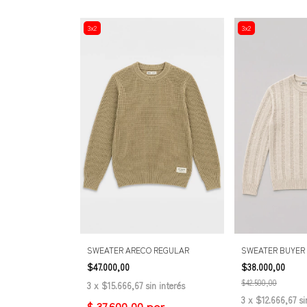
3x2
3x2
SWEATER ARECO REGULAR
SWEATER BUYER
$47.000,00
$38.000,00
$42.500,00
3
x
$15.666,67
sin interés
3
x
$12.666,67
si