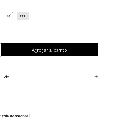
XL
XXL
envío
grifa institucional.