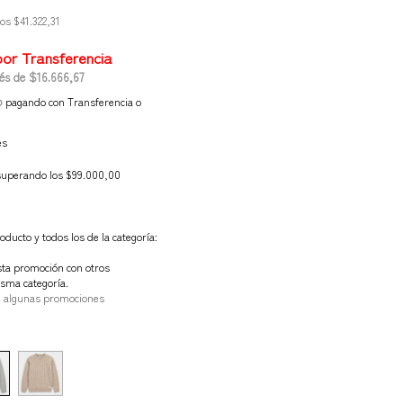
tos
$41.322,31
rés de
$16.666,67
o
pagando con Transferencia o
es
superando los
$99.000,00
oducto y todos los de la categoría:
ta promoción con otros
sma categoría.
n algunas promociones