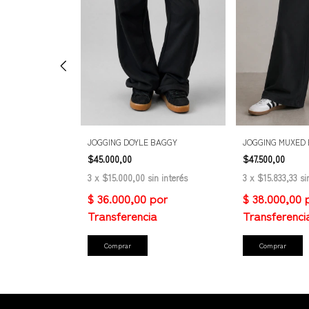
 BAGGY
JOGGING DOYLE BAGGY
JOGGING MUXED
$45.000,00
$47.500,00
n interés
3
x
$15.000,00
sin interés
3
x
$15.833,33
si
Comprar
Comprar