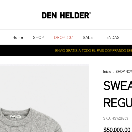
Home
SHOP
DROP #07
SALE
TIENDAS
ENVIO GRATIS A TODO EL PAIS COMPRANDO $99.000
Inicio
.
SHOP NO
SWEA
REG
SKU:
HSW26503
$50.000,00