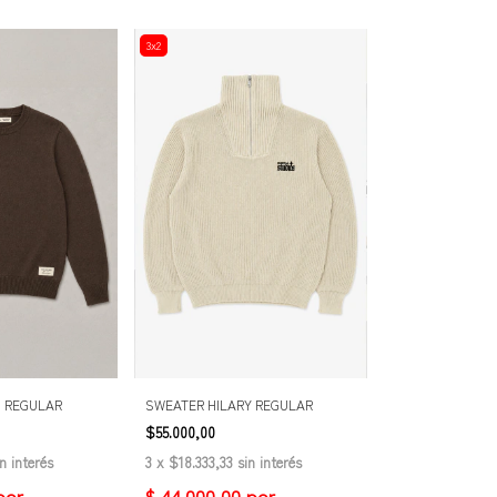
3x2
 REGULAR
SWEATER HILARY REGULAR
$55.000,00
in interés
3
x
$18.333,33
sin interés