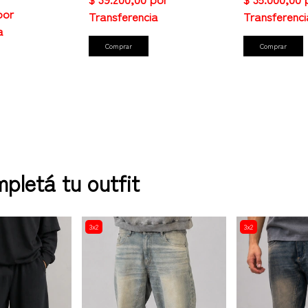
Comprar
Comprar
pletá tu outfit
3x2
3x2