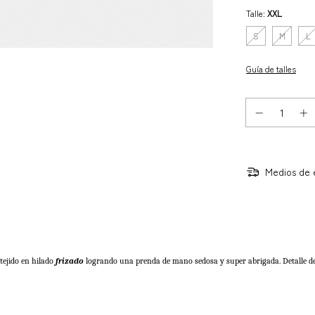
Talle:
XXL
S
M
L
Guía de talles
Medios de 
ejido en hilado 
frizado 
logrando una prenda de mano sedosa y super abrigada. Detalle de 