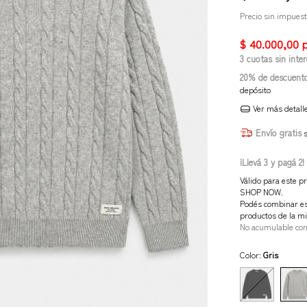
Precio sin impues
3
cuotas sin inte
20% de descuent
depósito
Ver más detall
Envío gratis
¡Llevá 3 y pagá 2!
Válido para este pr
SHOP NOW.
Podés combinar es
productos de la mi
No acumulable co
Color:
Gris