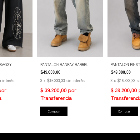
 BAGGY
PANTALON BANRAY BARREL
PANTALON FINS
$49.000,00
$49.000,00
n interés
3
x
$16.333,33
sin interés
3
x
$16.333,33
si
Comprar
Comprar