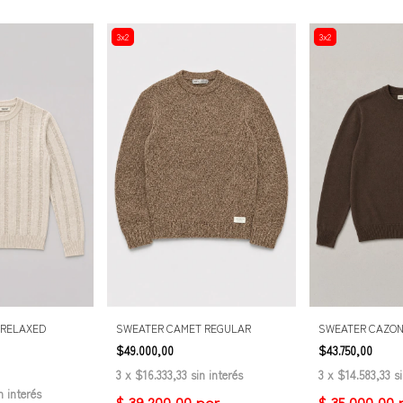
3x2
3x2
 RELAXED
SWEATER CAMET REGULAR
SWEATER CAZON
$49.000,00
$43.750,00
3
x
$16.333,33
sin interés
3
x
$14.583,33
s
n interés