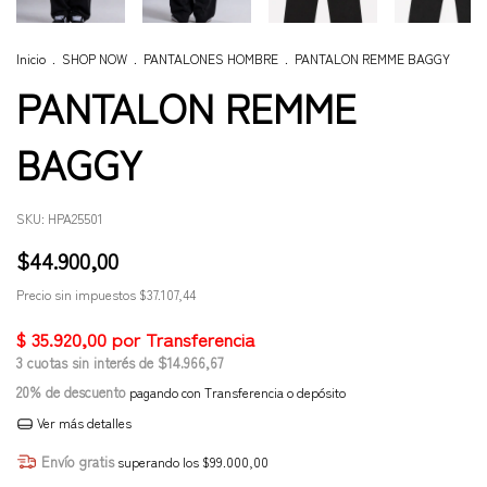
Inicio
.
SHOP NOW
.
PANTALONES HOMBRE
.
PANTALON REMME BAGGY
PANTALON REMME
BAGGY
SKU:
HPA25501
$44.900,00
Precio sin impuestos
$37.107,44
3
cuotas sin interés de
$14.966,67
20% de descuento
pagando con Transferencia o depósito
Ver más detalles
Envío gratis
superando los
$99.000,00