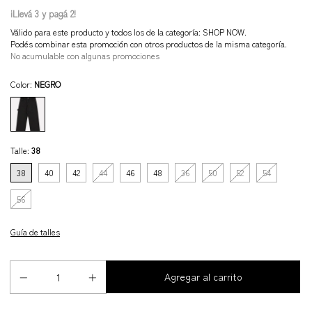
¡Llevá 3 y pagá 2!
Válido para este producto y todos los de la categoría: SHOP NOW.
Podés combinar esta promoción con otros productos de la misma categoría.
No acumulable con algunas promociones
Color:
NEGRO
Talle:
38
38
40
42
44
46
48
36
50
52
54
56
Guía de talles