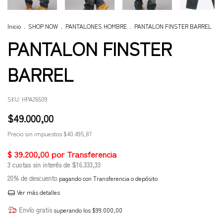
Inicio
.
SHOP NOW
.
PANTALONES HOMBRE
.
PANTALON FINSTER BARREL
PANTALON FINSTER
BARREL
SKU:
HPA26509
$49.000,00
Precio sin impuestos
$40.495,87
3
cuotas sin interés de
$16.333,33
20% de descuento
pagando con Transferencia o depósito
Ver más detalles
Envío gratis
superando los
$99.000,00