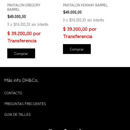
PANTALON GREGORY
PANTALON KENWAY BARREL
BARREL
$49.000,00
$49.000,00
3
x
$16.333,33
sin interés
3
x
$16.333,33
sin interés
Comprar
Comprar
Más info DH&Co.
CONTACTO
PREGUNTAS FRECUENTES
GUIA DE TALLES