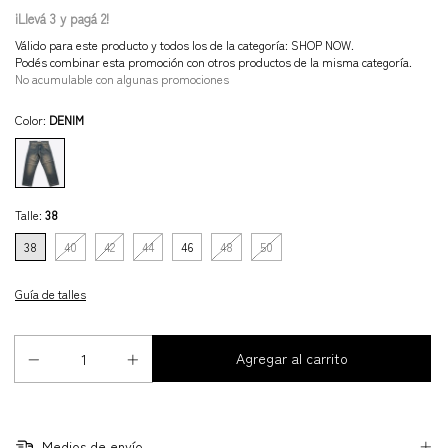
¡Llevá 3 y pagá 2!
Válido para este producto y todos los de la categoría: SHOP NOW.
Podés combinar esta promoción con otros productos de la misma categoría.
No acumulable con algunas promociones
Color:
DENIM
Talle:
38
38
40
42
44
46
48
50
Guía de talles
Medios de envío