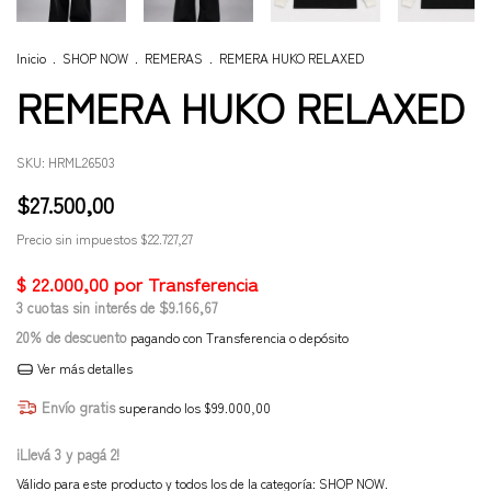
Inicio
.
SHOP NOW
.
REMERAS
.
REMERA HUKO RELAXED
REMERA HUKO RELAXED
SKU:
HRML26503
$27.500,00
Precio sin impuestos
$22.727,27
3
cuotas sin interés de
$9.166,67
20% de descuento
pagando con Transferencia o depósito
Ver más detalles
Envío gratis
superando los
$99.000,00
¡Llevá 3 y pagá 2!
Válido para este producto y todos los de la categoría: SHOP NOW.