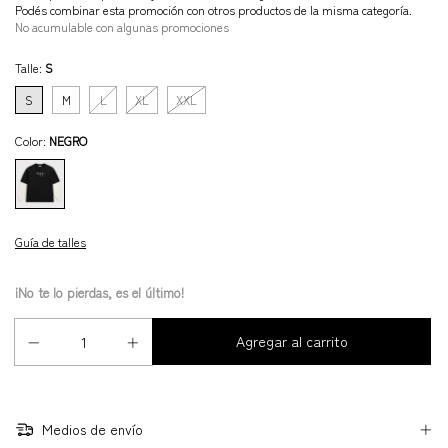
Podés combinar esta promoción con otros productos de la misma categoría.
No acumulable con algunas promociones
Talle:
S
S
M
L
XL
XXL
Color:
NEGRO
Guía de talles
¡No te lo pierdas, es el último!
Medios de envío