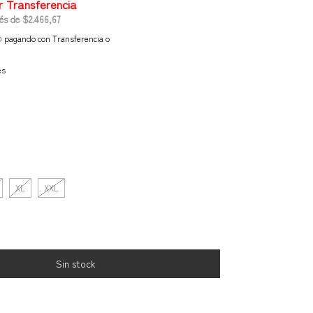
rés de
$2.466,67
o
pagando con Transferencia o
es
XL
XXL