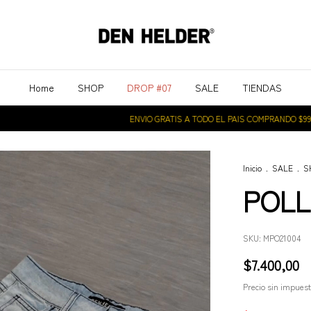
Home
SHOP
DROP #07
SALE
TIENDAS
ENVIO GRATIS A TODO EL PAIS COMPRANDO $99.000
Inicio
.
SALE
.
S
POLL
SKU:
MPO21004
$7.400,00
Precio sin impues