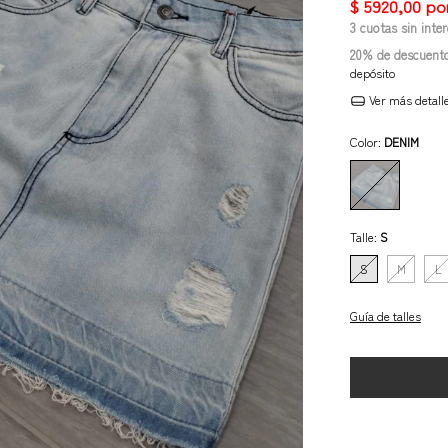
3
cuotas sin inte
20% de descuent
depósito
Ver más detall
Color:
DENIM
Talle:
S
S
M
L
Guía de talles