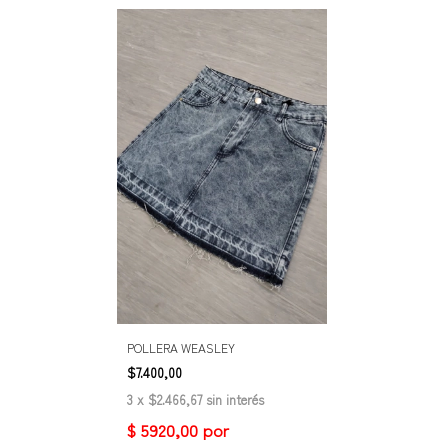
POLLERA WEASLEY
$7.400,00
3
x
$2.466,67
sin interés