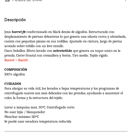
Descripción
Jean
b
arrel fit
confeccionado en black denim de algodón. Estructurado con
desplazamiento de piernas delanteras lo que genera una silueta curva y abombada,
cuenta con pequeñas pinzas en sus rodillas. Ajustado en cintura, largo de pierna
acotado sobre tobillo con un leve entalle.
Cinco bolsillos. Efecto lavado con
sobreteñido
que genera un toque unico en la
prenda. Cierre frontal con cremallera y botón.
Tiro medio. Tejido rígido.
Barrel = Barril
COMPOSICIÓN
100% algodón
CUIDADOS
Para alargar su vida útil, los lavados a bajas temperaturas y los programas de
centrifugado suaves son más delicados con las prendas, ayudando a mantener el
color, la forma y la estructura del tejido.
Lavar a máquina max. 30ºC. Centrifugado corto
No usar lejía / blanqueador
Planchar máximo 110ºC
Se puede usar secadora temperatura reducida