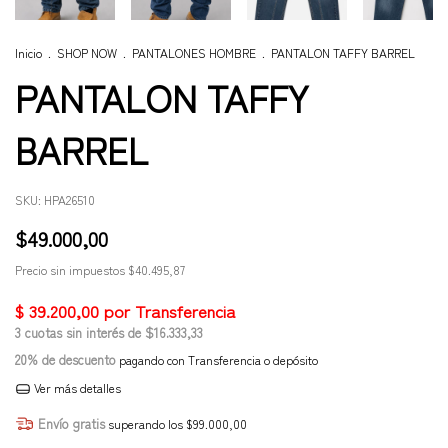
Inicio
.
SHOP NOW
.
PANTALONES HOMBRE
.
PANTALON TAFFY BARREL
PANTALON TAFFY
BARREL
SKU:
HPA26510
$49.000,00
Precio sin impuestos
$40.495,87
3
cuotas sin interés de
$16.333,33
20% de descuento
pagando con Transferencia o depósito
Ver más detalles
Envío gratis
superando los
$99.000,00