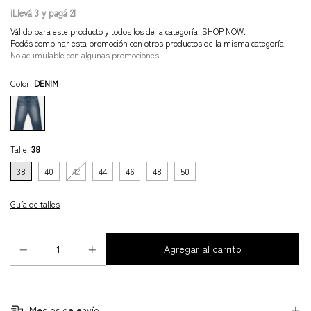
¡Llevá 3 y pagá 2!
Válido para este producto y todos los de la categoría: SHOP NOW.
Podés combinar esta promoción con otros productos de la misma categoría.
No acumulable con algunas promociones
Color:
DENIM
Talle:
38
38
40
42
44
46
48
50
Guía de talles
Medios de envío