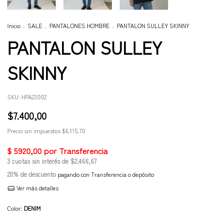
Inicio
.
SALE
.
PANTALONES HOMBRE
.
PANTALON SULLEY SKINNY
PANTALON SULLEY
SKINNY
SKU:
HPA23002
$7.400,00
Precio sin impuestos
$6.115,70
3
cuotas sin interés de
$2.466,67
20% de descuento
pagando con Transferencia o depósito
Ver más detalles
Color:
DENIM