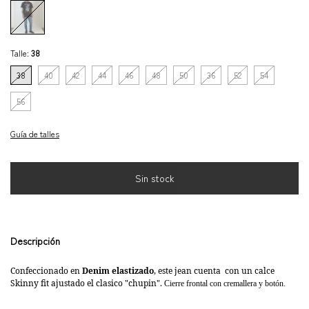
Talle:
38
38
40
42
44
46
48
50
36
52
54
56
Guía de talles
Descripción
Confeccionado en
Denim elastizado
, este jean cuenta con un calce
Skinny fit ajustado el clasico "chupin".
Cierre frontal con cremallera y botón.