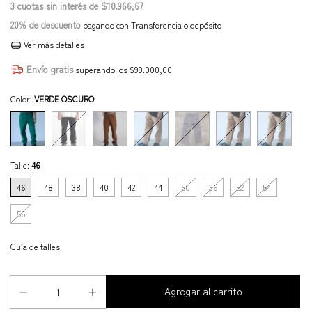
3
cuotas sin interés de
$10.966,67
20% de descuento
pagando con Transferencia o depósito
Ver más detalles
Envío gratis
superando los
$99.000,00
Color:
VERDE OSCURO
Talle:
46
46
48
38
40
42
44
50
36
52
54
56
Guía de talles