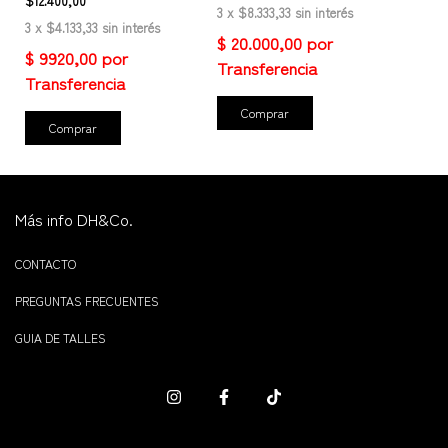
$12.400,00
3
x
$8.333,33
sin interés
3
x
$4.133,33
sin interés
Comprar
Comprar
Más info DH&Co.
CONTACTO
PREGUNTAS FRECUENTES
GUIA DE TALLES