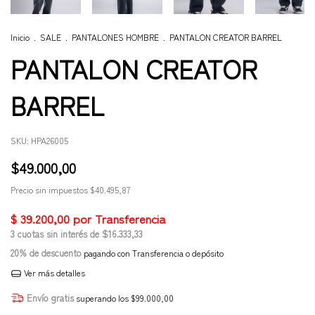
Inicio
.
SALE
.
PANTALONES HOMBRE
.
PANTALON CREATOR BARREL
PANTALON CREATOR
BARREL
SKU:
HPA26005
$49.000,00
Precio sin impuestos
$40.495,87
3
cuotas sin interés de
$16.333,33
20% de descuento
pagando con Transferencia o depósito
Ver más detalles
Envío gratis
superando los
$99.000,00