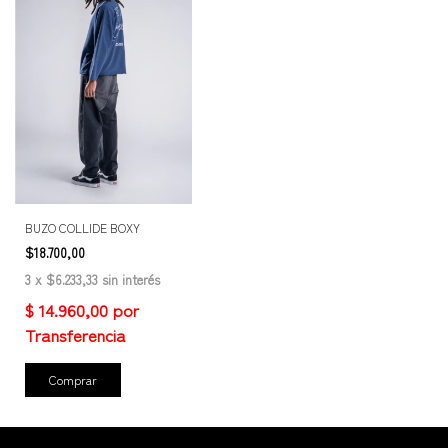
BUZO COLLIDE BOXY
$18.700,00
3
x
$6.233,33
sin interés
Comprar