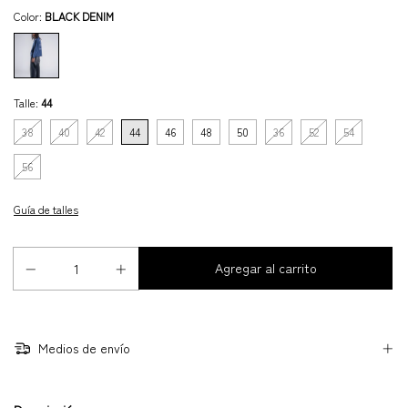
Color:
BLACK DENIM
Talle:
44
38
40
42
44
46
48
50
36
52
54
56
Guía de talles
Medios de envío