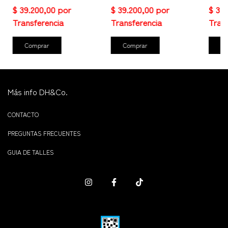
Comprar
Comprar
Co
Más info DH&Co.
CONTACTO
PREGUNTAS FRECUENTES
GUIA DE TALLES