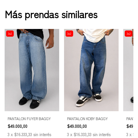
Más prendas similares
3x2
3x2
3x2
PANTALON FUYER BAGGY
PANTALON KOBY BAGGY
PANTA
$49.000,00
$49.000,00
$49.0
3
x
$16.333,33
sin interés
3
x
$16.333,33
sin interés
3
x
$1