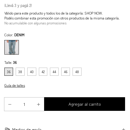
¡Llevá 3 y pagá 2!
Válido para este producto y todos los de la categoría: SHOP NOW.
Podés combinar esta promoción con otros productos de la misma categoría.
No acumulable con algunas promociones
Color:
DENIM
Talle:
36
36
38
40
42
44
46
48
Guía de talles
Medios de envío