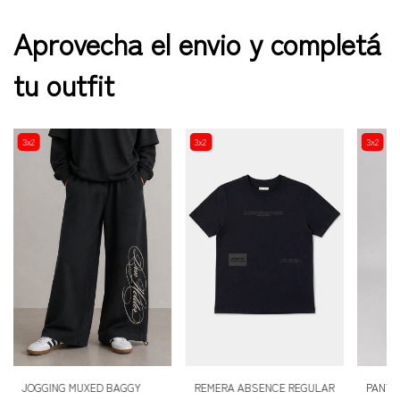
Aprovecha el envio y completá
tu outfit
3x2
3x2
3x2
JOGGING MUXED BAGGY
REMERA ABSENCE REGULAR
PANTA