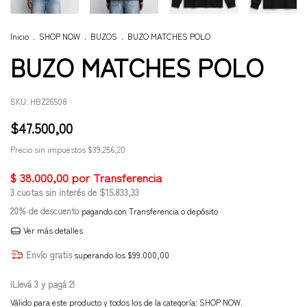
Inicio
.
SHOP NOW
.
BUZOS
.
BUZO MATCHES POLO
BUZO MATCHES POLO
SKU:
HBZ26508
$47.500,00
Precio sin impuestos
$39.256,20
3
cuotas sin interés de
$15.833,33
20% de descuento
pagando con Transferencia o depósito
Ver más detalles
Envío gratis
superando los
$99.000,00
¡Llevá 3 y pagá 2!
Válido para este producto y todos los de la categoría: SHOP NOW.