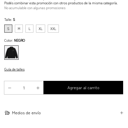
Podés combinar esta promoción con otros productos de la misma categoría.
No acumulable con algunas promociones
Talle:
S
S
M
L
XL
XXL
Color:
NEGRO
Guía de talles
Medios de envío