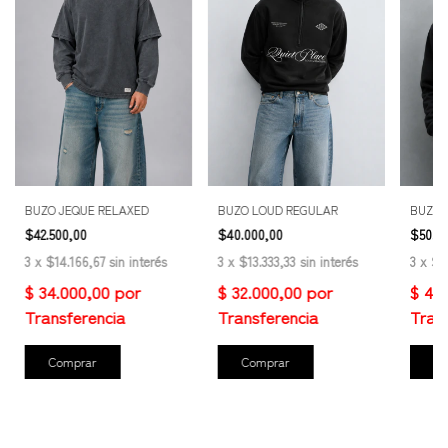
BUZO JEQUE RELAXED
BUZO LOUD REGULAR
BUZO 
$42.500,00
$40.000,00
$50.0
3
x
$14.166,67
sin interés
3
x
$13.333,33
sin interés
3
x
$1
Comprar
Comprar
Co