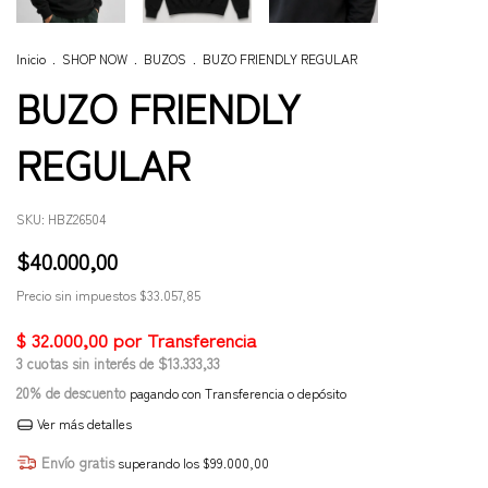
Inicio
.
SHOP NOW
.
BUZOS
.
BUZO FRIENDLY REGULAR
BUZO FRIENDLY
REGULAR
SKU:
HBZ26504
$40.000,00
Precio sin impuestos
$33.057,85
3
cuotas sin interés de
$13.333,33
20% de descuento
pagando con Transferencia o depósito
Ver más detalles
Envío gratis
superando los
$99.000,00