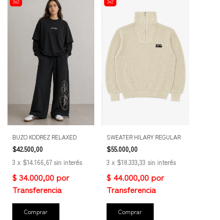
3x2
3x2
BUZO KODREZ RELAXED
SWEATER HILARY REGULAR
$42.500,00
$55.000,00
3
x
$14.166,67
sin interés
3
x
$18.333,33
sin interés
Comprar
Comprar