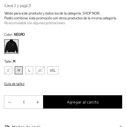
¡Llevá 3 y pagá 2!
Válido para este producto y todos los de la categoría: SHOP NOW.
Podés combinar esta promoción con otros productos de la misma categoría.
No acumulable con algunas promociones
Color:
NEGRO
Talle:
M
S
M
L
XL
XXL
Guía de talles
Medios de envío