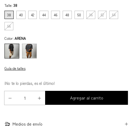
Talle:
38
38
40
42
44
46
48
50
36
52
54
56
Color:
ARENA
Guía de talles
¡No te lo pierdas, es el último!
Medios de envío