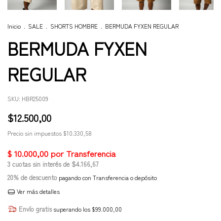
Inicio
.
SALE
.
SHORTS HOMBRE
.
BERMUDA FYXEN REGULAR
BERMUDA FYXEN
REGULAR
SKU:
HBR25009
$12.500,00
Precio sin impuestos
$10.330,58
3
cuotas sin interés de
$4.166,67
20% de descuento
pagando con Transferencia o depósito
Ver más detalles
Envío gratis
superando los
$99.000,00